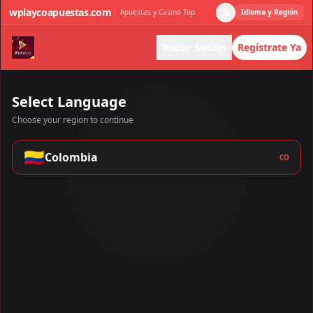
wplaycoapuestas.com
Apuestas y Casino Top
Idioma y Región
Iniciar Sesión
Regístrate Ya
Select Language
Choose your region to continue
🇨🇴
Colombia
CO